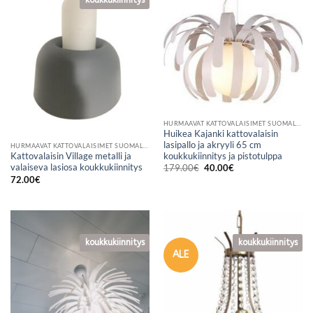
koukkukiinnitys
HURMAAVAT KATTOVALAISIMET SUOMALAISESTA VERKKOKAUPASTA
Huikea Kajanki kattovalaisin
lasipallo ja akryyli 65 cm
HURMAAVAT KATTOVALAISIMET SUOMALAISESTA VERKKOKAUPASTA
koukkukiinnitys ja pistotulppa
Kattovalaisin Village metalli ja
Alkuperäinen
Nykyinen
valaiseva lasiosa koukkukiinnitys
179.00
€
40.00
€
hinta
hinta
72.00
€
oli:
on:
179.00€.
40.00€.
koukkukiinnitys
koukkukiinnitys
ALE