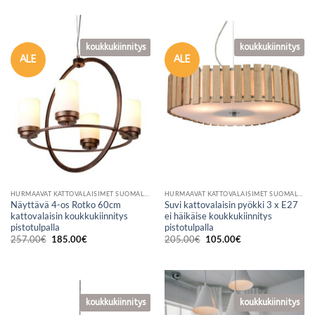
oli:
on:
79.00€.
59.00€.
koukkukiinnitys
koukkukiinnitys
koukkukiinnitys
ALE
ALE
HURMAAVAT KATTOVALAISIMET SUOMALAISESTA VERKKOKAUPASTA
HURMAAVAT KATTOVALAISIMET SUOMALAISESTA VERKKOKAUPASTA
Näyttävä 4-os Rotko 60cm
Suvi kattovalaisin pyökki 3 x E27
kattovalaisin koukkukiinnitys
ei häikäise koukkukiinnitys
pistotulpalla
pistotulpalla
Alkuperäinen
Nykyinen
Alkuperäinen
Nykyinen
257.00
€
185.00
€
205.00
€
105.00
€
hinta
hinta
hinta
hinta
oli:
on:
oli:
on:
257.00€.
185.00€.
205.00€.
105.00€.
koukkukiinnitys
koukkukiinnitys
koukkukiinnitys