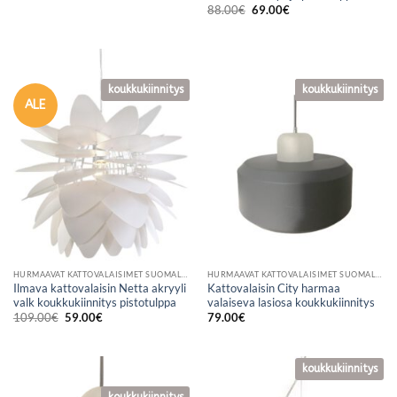
Alkuperäinen
Nykyinen
88.00
€
69.00
€
hinta
hinta
oli:
on:
88.00€.
69.00€.
koukkukiinnitys
koukkukiinnitys
koukkukiinnitys
ALE
HURMAAVAT KATTOVALAISIMET SUOMALAISESTA VERKKOKAUPASTA
HURMAAVAT KATTOVALAISIMET SUOMALAISESTA VERKKOKAUPASTA
Ilmava kattovalaisin Netta akryyli
Kattovalaisin City harmaa
valk koukkukiinnitys pistotulppa
valaiseva lasiosa koukkukiinnitys
Alkuperäinen
Nykyinen
109.00
€
59.00
€
79.00
€
hinta
hinta
oli:
on:
109.00€.
59.00€.
koukkukiinnitys