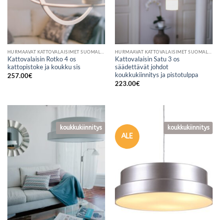
HURMAAVAT KATTOVALAISIMET SUOMALAISESTA VERKKOKAUPASTA
HURMAAVAT KATTOVALAISIMET SUOMALAISESTA VERKKOKAUPASTA
Kattovalaisin Rotko 4 os
Kattovalaisin Satu 3 os
kattopistoke ja koukku sis
säädettävät johdot
koukkukiinnitys ja pistotulppa
257.00
€
223.00
€
koukkukiinnitys
koukkukiinnitys
koukkukiinnitys
ALE