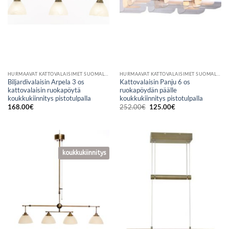
HURMAAVAT KATTOVALAISIMET SUOMALAISESTA VERKKOKAUPASTA
HURMAAVAT KATTOVALAISIMET SUOMALAISESTA VERKKOKAUPASTA
Biljardivalaisin Arpela 3 os
Kattovalaisin Panju 6 os
kattovalaisin ruokapöytä
ruokapöydän päälle
koukkukiinnitys pistotulpalla
koukkukiinnitys pistotulpalla
Alkuperäinen
Nykyinen
168.00
€
252.00
€
125.00
€
hinta
hinta
oli:
on:
252.00€.
125.00€.
koukkukiinnitys