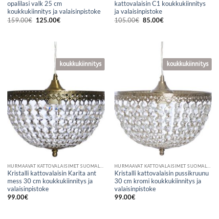
opalilasi valk 25 cm
kattovalaisin C1 koukkukiinnitys
koukkukiinnitys ja valaisinpistoke
ja valaisinpistoke
Alkuperäinen
Nykyinen
Alkuperäinen
Nykyinen
159.00
€
125.00
€
105.00
€
85.00
€
hinta
hinta
hinta
hinta
oli:
on:
oli:
on:
159.00€.
125.00€.
105.00€.
85.00€.
koukkukiinnitys
koukkukiinnitys
koukkukiinnitys
koukkukiinnitys
HURMAAVAT KATTOVALAISIMET SUOMALAISESTA VERKKOKAUPASTA
HURMAAVAT KATTOVALAISIMET SUOMALAISESTA VERKKOKAUPASTA
Kristalli kattovalaisin Karita ant
Kristalli kattovalaisin pussikruunu
mess 30 cm koukkukiinnitys ja
30 cm kromi koukkukiinnitys ja
valaisinpistoke
valaisinpistoke
99.00
€
99.00
€