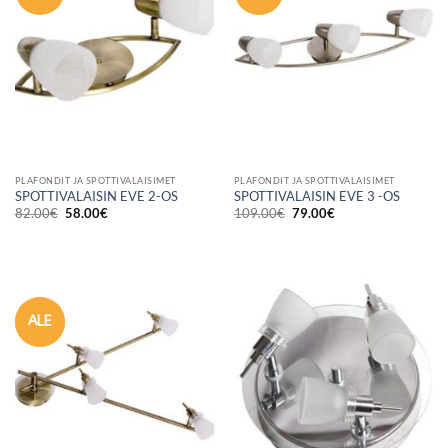
PLAFONDIT JA SPOTTIVALAISIMET
PLAFONDIT JA SPOTTIVALAISIMET
SPOTTIVALAISIN EVE 2-OS
SPOTTIVALAISIN EVE 3 -OS
Alkuperäinen
Nykyinen
Alkuperäinen
Nykyinen
82.00
€
58.00
€
109.00
€
79.00
€
hinta
hinta
hinta
hinta
oli:
on:
oli:
on:
82.00€.
58.00€.
109.00€.
79.00€.
ALE
ALE