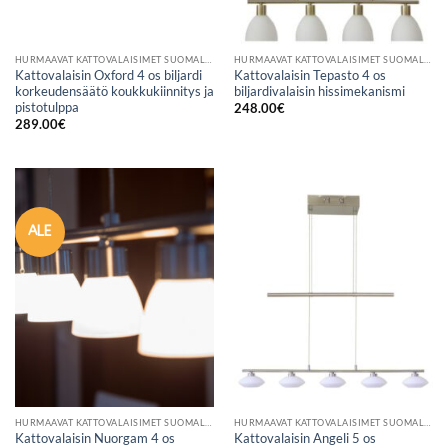
HURMAAVAT KATTOVALAISIMET SUOMALAISESTA VERKKOKAUPASTA
HURMAAVAT KATTOVALAISIMET SUOMALAISESTA VERKKOKAUPASTA
Kattovalaisin Oxford 4 os biljardi
Kattovalaisin Tepasto 4 os
korkeudensäätö koukkukiinnitys ja
biljardivalaisin hissimekanismi
pistotulppa
248.00
€
289.00
€
ALE
HURMAAVAT KATTOVALAISIMET SUOMALAISESTA VERKKOKAUPASTA
HURMAAVAT KATTOVALAISIMET SUOMALAISESTA VERKKOKAUPASTA
Kattovalaisin Nuorgam 4 os
Kattovalaisin Angeli 5 os