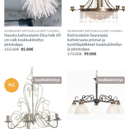
HURMAAVAT KATTOVALAISIMET SUOMALAISESTA VERKKOKAUPASTA
HURMAAVAT KATTOVALAISIMET SUOMALAISESTA VERKKOKAUPASTA
Hauska kattovalaisin Disa halk 60
Kattovalaisin Saarenpää
cm valk koukkukiinnitys
kattokruunu prismat ja
pistotulppa
kynttiläpidikkeet koukkukiinnitys
ja pistotulppa
Alkuperäinen
Nykyinen
155.00
€
85.00
€
hinta
hinta
Alkuperäinen
Nykyinen
173.00
€
99.00
€
oli:
on:
hinta
hinta
155.00€.
85.00€.
oli:
on:
173.00€.
99.00€.
koukkukiinnitys
koukkukiinnitys
ALE