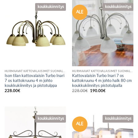
koukkukiinnitys
koukkukiinnitys
ALE
HURMAAVAT KATTOVALAISIMET SUOMALAISESTA VERKKOKAUPASTA
HURMAAVAT KATTOVALAISIMET SUOMALAISESTA VERKKOKAUPASTA
Ison tilan kattovalaisin Turbo Inari
Kattovalaisin Turbo Inari 7 os
7 os kattokruunu 4 m johto
kattokruunu 4 m johto halk 80 cm
koukkukiinnitys ja pistotulppa
koukkukiinnitys pistotulpalla
Alkuperäinen
Nykyinen
228.00
€
228.00
€
190.00
€
hinta
hinta
oli:
on:
228.00€.
190.00€.
koukkukiinnitys
koukkukiinnitys
ALE