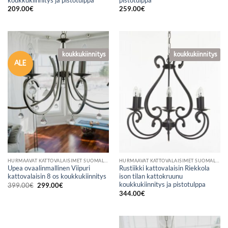
koukkukiinnitys ja pistotulppa
pistotulppa
209.00
€
259.00
€
koukkukiinnitys
koukkukiinnitys
koukkukiinnitys
koukkukiinnitys
ALE
HURMAAVAT KATTOVALAISIMET SUOMALAISESTA VERKKOKAUPASTA
HURMAAVAT KATTOVALAISIMET SUOMALAISESTA VERKKOKAUPASTA
Upea ovaalinmallinen Viipuri
Rustiikki kattovalaisin Riekkola
kattovalaisin 8 os koukkukiinnitys
ison tilan kattokruunu
koukkukiinnitys ja pistotulppa
Alkuperäinen
Nykyinen
399.00
€
299.00
€
hinta
hinta
344.00
€
oli:
on:
399.00€.
299.00€.