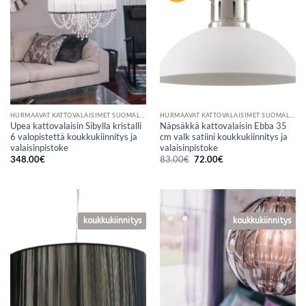
HURMAAVAT KATTOVALAISIMET SUOMALAISESTA VERKKOKAUPASTA
HURMAAVAT KATTOVALAISIMET SUOMALAISESTA VERKKOKAUPASTA
Upea kattovalaisin Sibylla kristalli
Näpsäkkä kattovalaisin Ebba 35
6 valopistettä koukkukiinnitys ja
cm valk satiini koukkukiinnitys ja
valaisinpistoke
valaisinpistoke
Alkuperäinen
Nykyinen
348.00
€
83.00
€
72.00
€
hinta
hinta
oli:
on:
83.00€.
72.00€.
koukkukiinnitys
koukkukiinnitys
koukkukiinnitys
koukkukiinnitys