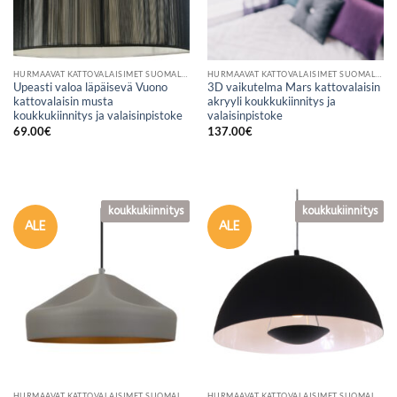
HURMAAVAT KATTOVALAISIMET SUOMALAISESTA VERKKOKAUPASTA
HURMAAVAT KATTOVALAISIMET SUOMALAISESTA VERKKOKAUPASTA
Upeasti valoa läpäisevä Vuono
3D vaikutelma Mars kattovalaisin
kattovalaisin musta
akryyli koukkukiinnitys ja
koukkukiinnitys ja valaisinpistoke
valaisinpistoke
69.00
€
137.00
€
koukkukiinnitys
koukkukiinnitys
koukkukiinnitys
koukkukiinnitys
ALE
ALE
HURMAAVAT KATTOVALAISIMET SUOMALAISESTA VERKKOKAUPASTA
HURMAAVAT KATTOVALAISIMET SUOMALAISESTA VERKKOKAUPASTA