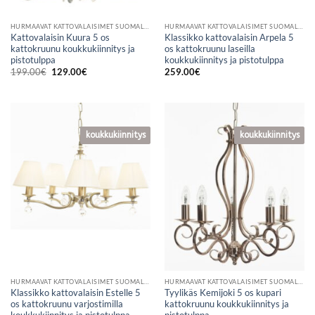
HURMAAVAT KATTOVALAISIMET SUOMALAISESTA VERKKOKAUPASTA
HURMAAVAT KATTOVALAISIMET SUOMALAISESTA VERKKOKAUPASTA
Kattovalaisin Kuura 5 os
Klassikko kattovalaisin Arpela 5
kattokruunu koukkukiinnitys ja
os kattokruunu laseilla
pistotulppa
koukkukiinnitys ja pistotulppa
Alkuperäinen
Nykyinen
199.00
€
129.00
€
259.00
€
hinta
hinta
oli:
on:
199.00€.
129.00€.
koukkukiinnitys
koukkukiinnitys
koukkukiinnitys
koukkukiinnitys
HURMAAVAT KATTOVALAISIMET SUOMALAISESTA VERKKOKAUPASTA
HURMAAVAT KATTOVALAISIMET SUOMALAISESTA VERKKOKAUPASTA
Klassikko kattovalaisin Estelle 5
Tyylikäs Kemijoki 5 os kupari
os kattokruunu varjostimilla
kattokruunu koukkukiinnitys ja