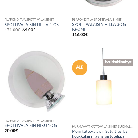
PLAFONDIT JA SPOTTIVALAISIMET
PLAFONDIT JA SPOTTIVALAISIMET
SPOTTIVALAISIN HILLA 3-OS
SPOTTIVALAISIN HILLA 4-OS
KROMI
Alkuperäinen
Nykyinen
171.00
€
69.00
€
hinta
hinta
116.00
€
oli:
on:
171.00€.
69.00€.
koukkukiinnitys
ALE
PLAFONDIT JA SPOTTIVALAISIMET
SPOTTIVALAISIN NIKU 1-OS
HURMAAVAT KATTOVALAISIMET SUOMALAISESTA VERKKOKAUPASTA
20.00
€
Pieni kattovalaisin Satu 1 os lasi
koukkukiinnitys ja pistotulppa