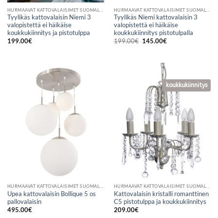
HURMAAVAT KATTOVALAISIMET SUOMALAISESTA VERKKOKAUPASTA
HURMAAVAT KATTOVALAISIMET SUOMALAISESTA VERKKOKAUPASTA
Tyylikäs kattovalaisin Niemi 3
Tyylikäs Niemi kattovalaisin 3
valopistettä ei häikäise
valopistettä ei häikäise
koukkukiinnitys ja pistotulppa
koukkukiinnitys pistotulpalla
Alkuperäinen
Nykyinen
199.00
€
199.00
€
145.00
€
hinta
hinta
oli:
on:
199.00€.
145.00€.
koukkukiinnitys
HURMAAVAT KATTOVALAISIMET SUOMALAISESTA VERKKOKAUPASTA
HURMAAVAT KATTOVALAISIMET SUOMALAISESTA VERKKOKAUPASTA
Upea kattovalaisin Bollique 5 os
Kattovalaisin kristalli romanttinen
pallovalaisin
C5 pistotulppa ja koukkukiinnitys
495.00
€
209.00
€