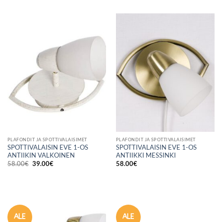
PLAFONDIT JA SPOTTIVALAISIMET
PLAFONDIT JA SPOTTIVALAISIMET
SPOTTIVALAISIN EVE 1-OS
SPOTTIVALAISIN EVE 1-OS
ANTIIKIN VALKOINEN
ANTIIKKI MESSINKI
Alkuperäinen
Nykyinen
58.00
€
39.00
€
58.00
€
hinta
hinta
oli:
on:
58.00€.
39.00€.
ALE
ALE