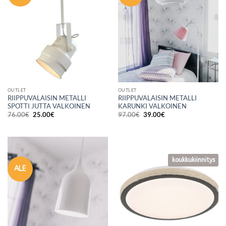
OUTLET
OUTLET
RIIPPUVALAISIN METALLI
RIIPPUVALAISIN METALLI
SPOTTI JUTTA VALKOINEN
KARUNKI VALKOINEN
Alkuperäinen
Nykyinen
Alkuperäinen
Nykyinen
76.00
€
25.00
€
97.00
€
39.00
€
hinta
hinta
hinta
hinta
oli:
on:
oli:
on:
76.00€.
25.00€.
97.00€.
39.00€.
koukkukiinnitys
ALE