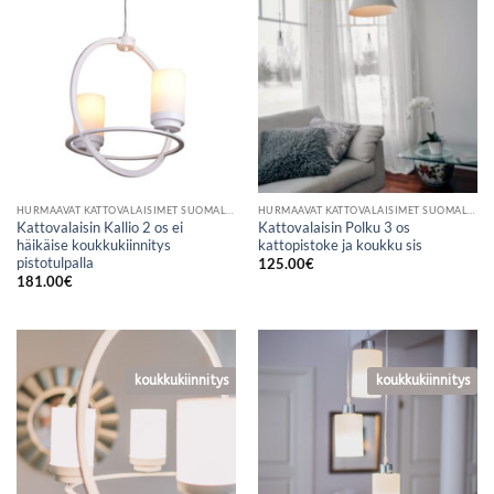
HURMAAVAT KATTOVALAISIMET SUOMALAISESTA VERKKOKAUPASTA
HURMAAVAT KATTOVALAISIMET SUOMALAISESTA VERKKOKAUPASTA
Kattovalaisin Kallio 2 os ei
Kattovalaisin Polku 3 os
häikäise koukkukiinnitys
kattopistoke ja koukku sis
pistotulpalla
125.00
€
181.00
€
koukkukiinnitys
koukkukiinnitys
koukkukiinnitys