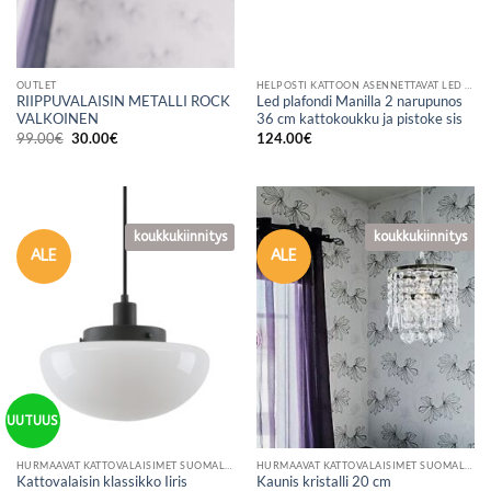
OUTLET
HELPOSTI KATTOON ASENNETTAVAT LED PLAFONDIT
RIIPPUVALAISIN METALLI ROCK
Led plafondi Manilla 2 narupunos
VALKOINEN
36 cm kattokoukku ja pistoke sis
Alkuperäinen
Nykyinen
99.00
€
30.00
€
124.00
€
hinta
hinta
oli:
on:
99.00€.
30.00€.
koukkukiinnitys
koukkukiinnitys
ALE
ALE
UUTUUS
HURMAAVAT KATTOVALAISIMET SUOMALAISESTA VERKKOKAUPASTA
HURMAAVAT KATTOVALAISIMET SUOMALAISESTA VERKKOKAUPASTA
Kattovalaisin klassikko Iiris
Kaunis kristalli 20 cm