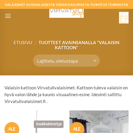
Skip
VALAISIMET SUOMALAISESTA VERKKOKAUPASTA-TOIMITUS TORNIOSTA
to
content
ETUSIVU
/
TUOTTEET AVAINSANALLA “VALAISIN
KATTOON”
Valaisin kattoon Virvatulivalaisimet. Kattoon tuleva valaisin on
hyvä valon lähde ja kaunis visuaalinen esine. Ideointi sallittu
Virvatulivalaisimet.fi .
koukkukiinnitys
ALE
ALE