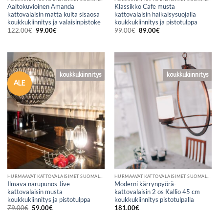
Aaltokuvioinen Amanda
Klassikko Cafe musta
kattovalaisin matta kulta sisäosa
kattovalaisin häikäisysuojalla
koukkukiinnitys ja valaisinpistoke
koukkukiinnitys ja pistotulppa
Alkuperäinen
Nykyinen
Alkuperäinen
Nykyinen
122.00
€
99.00
€
99.00
€
89.00
€
hinta
hinta
hinta
hinta
oli:
on:
oli:
on:
122.00€.
99.00€.
99.00€.
89.00€.
koukkukiinnitys
koukkukiinnitys
koukkukiinnitys
ALE
HURMAAVAT KATTOVALAISIMET SUOMALAISESTA VERKKOKAUPASTA
HURMAAVAT KATTOVALAISIMET SUOMALAISESTA VERKKOKAUPASTA
Ilmava narupunos Jive
Moderni kärrynpyörä-
kattovalaisin musta
kattovalaisin 2 os Kallio 45 cm
koukkukiinnitys ja pistotulppa
koukkukiinnitys pistotulpalla
Alkuperäinen
Nykyinen
79.00
€
59.00
€
181.00
€
hinta
hinta