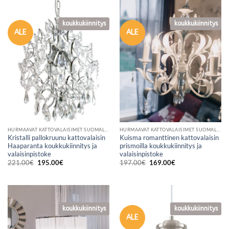
koukkukiinnitys
koukkukiinnitys
ALE
ALE
HURMAAVAT KATTOVALAISIMET SUOMALAISESTA VERKKOKAUPASTA
HURMAAVAT KATTOVALAISIMET SUOMALAISESTA VERKKOKAUPASTA
Kristalli pallokruunu kattovalaisin
Kuisma romanttinen kattovalaisin
Haaparanta koukkukiinnitys ja
prismoilla koukkukiinnitys ja
valaisinpistoke
valaisinpistoke
Alkuperäinen
Nykyinen
Alkuperäinen
Nykyinen
221.00
€
195.00
€
197.00
€
169.00
€
hinta
hinta
hinta
hinta
oli:
on:
oli:
on:
221.00€.
195.00€.
197.00€.
169.00€.
koukkukiinnitys
koukkukiinnitys
ALE